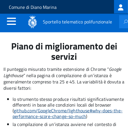
Log
Salta al contenuto principale
Skip to site navigation
Comune di Diano Marina
me
Sportello telematico polifunzionale
Piano di miglioramento dei
servizi
Il punteggio misurato tramite estensione di Chrome “
Google
Lighthouse
” nella pagina di compilazione di un’istanza è
generalmente compreso tra 25 e 45. La variabilità è dovuta a
diversi fattori:
lo strumento stesso produce risultati significativamente
differenti in base alle condizioni locali del browser
(
github.com/GoogleChrome/lighthouse#why-does-the-
performance-score-change-so-much
)
la compilazione di un’istanza avviene nel contesto di