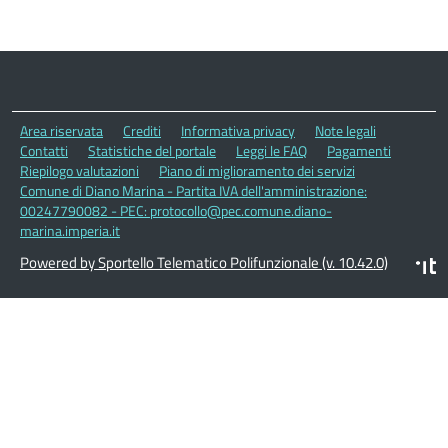
Area riservata
Crediti
Informativa privacy
Note legali
Contatti
Statistiche del portale
Leggi le FAQ
Pagamenti
Riepilogo valutazioni
Piano di miglioramento dei servizi
Comune di Diano Marina - Partita IVA dell'amministrazione:
00247790082 - PEC: protocollo@pec.comune.diano-
marina.imperia.it
Powered by Sportello Telematico Polifunzionale (v. 10.42.0)