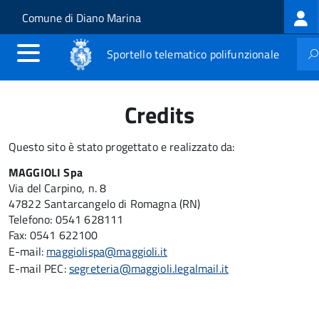
Log
Salta al contenuto principale
Skip to site navigation
Comune di Diano Marina
me
Sportello telematico polifunzionale
Credits
Questo sito è stato progettato e realizzato da:
MAGGIOLI Spa
Via del Carpino, n. 8
47822 Santarcangelo di Romagna (RN)
Telefono: 0541 628111
Fax: 0541 622100
E-mail:
maggiolispa@maggioli.it
E-mail PEC:
segreteria@maggioli.legalmail.it