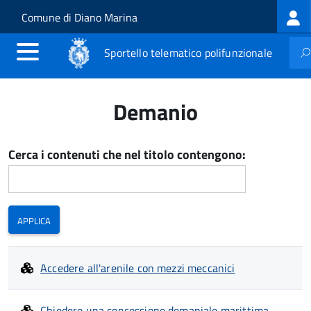
Log
Salta al contenuto principale
Skip to site navigation
Comune di Diano Marina
me
Sportello telematico polifunzionale
Demanio
Cerca i contenuti che nel titolo contengono:
Accedere all'arenile con mezzi meccanici
Chiedere una concessione demaniale marittima