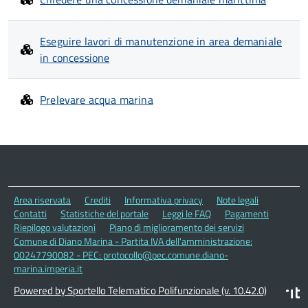
Eseguire lavori di manutenzione in area demaniale
in concessione
Prelevare acqua marina
Area riservata
Crediti
Informativa privacy
Note legali
Contatti
Statistiche del portale
Leggi le FAQ
Pagamenti
Riepilogo valutazioni
Piano di miglioramento dei servizi
Comune di Diano Marina - Partita IVA dell'amministrazione:
00247790082 - PEC: protocollo@pec.comune.diano-
marina.imperia.it
Powered by Sportello Telematico Polifunzionale (v. 10.42.0)